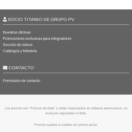
SOCIO TITANIO DE GRUPO PV
Nuestras oficinas
Promociones exclusivas para integradores
Sección de videos
Catálogos y folletería
CONTACTO
Formulario de contacto
Los precios son “Precios de lista” y están expresados en dólares americanos, no
incluyen impuestos ni flete.
Precios sujetos a cambio sin previo aviso.